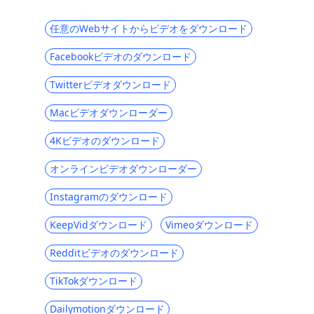
6Movies [123]のようなトップ2025無料サ
イト
任意のWebサイトからビデオをダウンロード
あなたが好きになる英語字幕付きのトップ5
Facebookビデオのダウンロード
韓国ドラマウェブサイト
Twitterビデオダウンロード
トップ6プライムワイヤー代替[プライムワ
イヤーのような最高の無料サイト]
Macビデオダウンローダー
Eラーニングに最適なUdemyのようなサイ
4Kビデオのダウンロード
ト[2025]
トップ5 TVMuse代替[映画のダウンロード
オンラインビデオダウンローダー
方法]
Instagramのダウンロード
SolarMovieのような最高のサイトで映画を
視聴およびダウンロード
KeepVidダウンロード
Vimeoダウンロード
HuluとAmazon Prime：包括的な比較
Redditビデオのダウンロード
[2025]
TikTokダウンロード
Tubi TVなどのトップ5サイト：無料のオン
ライン映画サイト[2025]
Dailymotionダウンロード