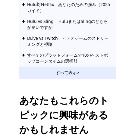
Hulu対Netflix：あなたのための強み（2025
ガイド）
Hulu vs Sling | HuluまたはSlingのどちら
が良いですか
DLive vs Twitch：ビデオゲームのストリー
ミングと視聴
すべてのプラットフォームで10のベストポ
ップコーンタイムの選択肢
Vumooのようなサイト：無料で安定したビ
すべて表示>
デオストリーミングサイト
FMoviesのようなサイト| FMovies
Alternativesからダウンロード
あなたもこれらのト
漫画を見る10年のKimCartoonの代替案トッ
ピックに興味がある
プ2025
トップ10テラリウムTVの選択肢| 2025年最
かもしれません
新