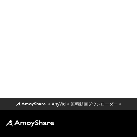
乱暴なウォッチングに最適なNetflixの代替
案[2025]
安全で無料のPutlockerの代替案[2025年は
見逃せません]
あなたが知る必要があるトップ
10FirstRowSportsの選択肢
1080pで漫画を見るのに最適な漫画サイト
[2025]
映画を見るための素晴らしいYesMoviesの
代替案[2025]
テレビシリーズを見るのに代わる9つの最高
のWatchSeries
>
AnyVid
>
無料動画ダウンローダー
>
10年に機能するCouchTunerの代替案トッ
プ2025
KissCartoonの代替案トップ10：[2025年に
実行可能]