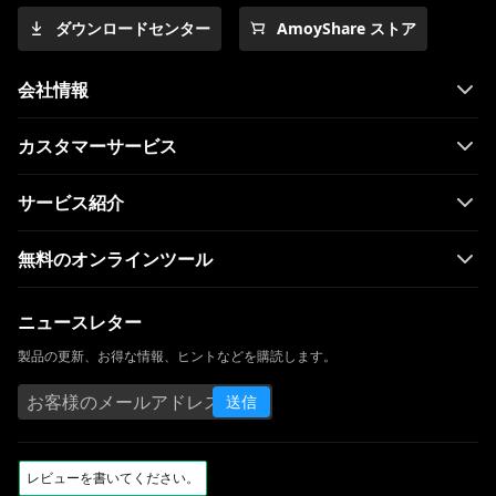
ダウンロードセンター
AmoyShare ストア
無料で漫画をオンラインで見るトップ11サ
イト[2025]
会社情報
Hulu再生エラーの解決策[2025最新]
見逃したくないWorldStarHipHopのような
カスタマーサービス
10のサイト
Skillshare vs. Udemy：どちらがあなたに適
サービス紹介
していますか？
無料のオンラインツール
VIPBoxの代替案：スポーツをオンラインで
視聴するのに最適な14のサイト
ニュースレター
Snapchatのような10のアプリ| 最高のイン
スタントメッセージング＆フェイスフィル
製品の更新、お得な情報、ヒントなどを購読します。
ターアプリ
送信