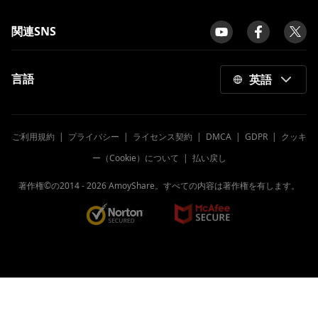
関連SNS
言語
英語
ご利用規約
|
プライバシー
|
ライセンス契約
|
DMCA
|
GDPR
|
クッキ
ー（Cookie）について
|
払い戻し
著作権©の2014 -
2026
AmoyShare。すべての内容は著作権を有します。