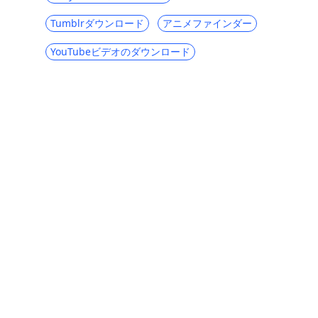
Disney Plus対Netflix：包括的な比較[2025]
Tumblrダウンロード
アニメファインダー
フィロvsスリング：見逃せない5つのポイン
ト[2025]
YouTubeビデオのダウンロード
ミキサーvs Twitch [ゲーム動画を無料でダ
ウンロードする方法]
Fubo vs Sling：ケーブルの代わりに最適な
方法
Amazon Prime vs Netflix：ビデオストリー
ミング体験
ライブTVストリーミングに最適なHulu代替
6ベストTwitch代替-Twitchのようなストリ
ーミングサイト
ビデオストリーミング用の上位4つの
PlayStation Vue代替
トップ4のスリングTVの代替（コードをカッ
トする準備ができて）