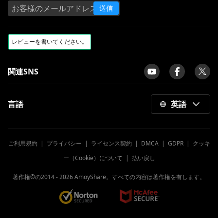
送信
関連SNS
言語
英語
ご利用規約
|
プライバシー
|
ライセンス契約
|
DMCA
|
GDPR
|
クッキ
ー（Cookie）について
|
払い戻し
著作権©の2014 -
2026
AmoyShare。すべての内容は著作権を有します。