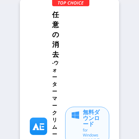
任
意
の
消
去
-ウ
ォ
ー
タ
ー
マ
ー
無料ダ
ク
ウンロ
リ
ード
ム
for
ー
Windows