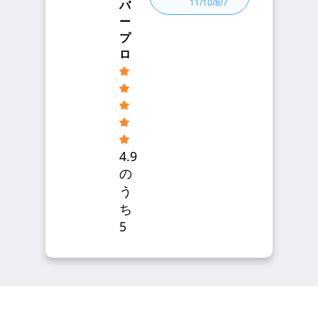
11/10/8/7
バ
ー
プ
ロ
4.9
の
う
ち
5