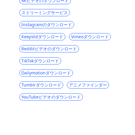
4Kビデオのダウンロード
インターネットビデオを簡単にダウンロー
ドする8つの素晴らしい方法
ストリーミングサービス
あなたが知っておくべき5つの最高のオンラ
インビデオダウンローダー（2023）
Instagramのダウンロード
Apowersoftは安全ですか？ |
KeepVidダウンロード
Vimeoダウンロード
Apowersoft2023の最良の代替案
Redditビデオのダウンロード
あなたがショットを与えるべきトップ5オフ
リバティの選択肢
TikTokダウンロード
Flvtoは安全ですか？ | Flvto2023の最良の代
Dailymotionダウンロード
替手段
Tumblrダウンロード
アニメファインダー
オンライン動画を保存するのに最適なブラ
ウザー動画ダウンローダー[2023]
YouTubeビデオのダウンロード
9xbuddy は安全ですか? ビデオを保存する
ための6つの最高の9xbuddy代替手段
iPhoneでビデオをダウンロードする方法[2
つの実証済みの方法]