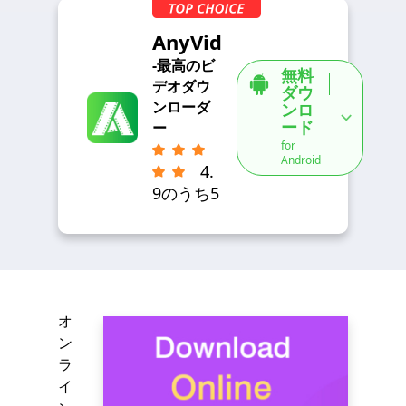
AnyVid
-最高のビ
無料
デオダウ
ダウ
ンローダ
ンロ
ード
ー
for
Android
4.
9のうち5
オ
ン
ラ
イ