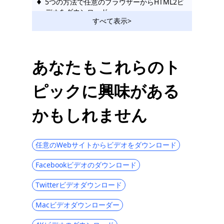
5つの方法で任意のブラウザーからHTML2ビ
デオをダウンロード
すべて表示>
フラッシュビデオダウンローダー：ビデオ
を取得するための2つの手順
2023年に使用する必要がある無料のオンラ
あなたもこれらのト
インビデオダウンローダー
ピックに興味がある
すべての動画をダウンロードするのに最適
なFirefox動画ダウンローダー
かもしれません
無料のビデオダウンローダーオンライン：
任意のビデオをオンラインでダウンロード
オンラインで動画を視聴するのに役立つト
任意のWebサイトからビデオをダウンロード
ップ5のオンラインツール
Facebookビデオのダウンロード
Webビデオをダウンロードするトップ6のビ
デオダウンローダー
Twitterビデオダウンロード
6最高のビデオサーチャーとダウンローダー
Macビデオダウンローダー
[アプリとオンライン]