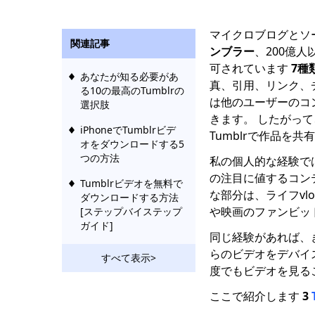
マイクロブログとソ
関連記事
ンブラー
、200億
可されています
7種
あなたが知る必要があ
真、引用、リンク、
る10の最高のTumblrの
は他のユーザーのコ
選択肢
きます。 したがっ
iPhoneでTumblrビデ
Tumblrで作品を
オをダウンロードする5
つの方法
私の個人的な経験では
の注目に値するコン
Tumblrビデオを無料で
な部分は、ライフvl
ダウンロードする方法
や映画のファンビッ
[ステップバイステップ
ガイド]
同じ経験があれば、
らのビデオをデバイ
すべて表示>
度でもビデオを見る
ここで紹介します
3