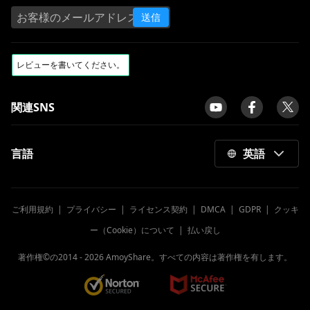
送信
関連SNS
言語
英語
ご利用規約
|
プライバシー
|
ライセンス契約
|
DMCA
|
GDPR
|
クッキ
ー（Cookie）について
|
払い戻し
著作権©の2014 -
2026
AmoyShare。すべての内容は著作権を有します。