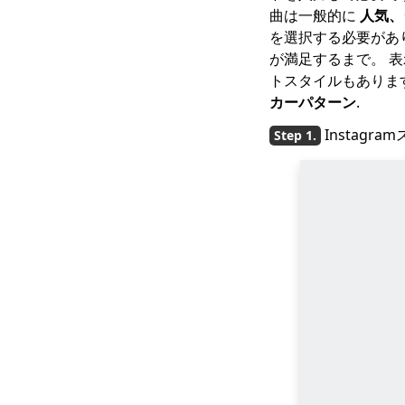
曲は一般的に
人気、
の効果的な方法
を選択する必要があ
Instagramの使い方-完
が満足するまで。 
全なクイックスタート
トスタイルもありま
ガイド
カーパターン
.
Instagramを完全かつ
Instag
一時的に削除する方法
2023年にInstagramが
機能しない問題を修正
する方法は？ [完全ガ
イド]
プライベート
Instagramの写真をダ
ウンロードする方法
は？ [2023最新]
PCとモバイルでIGTVビ
デオをダウンロードす
る方法の簡単な方法