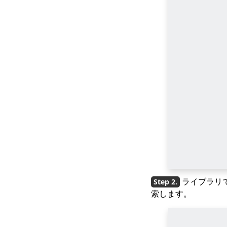
Instagramと
Snapchat：あなたのブ
ランドはどこに属しま
すか？
InstagramをMP9に変
換するための4つの最高
のInstagramMP4コン
バーター
ライブラリ
索します。