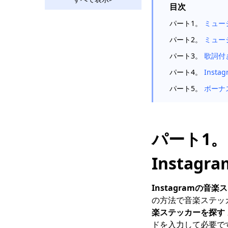
保存する方法は？
目次
[100％実行可能な方法]
パート1。
ミュー
PCとMacから
パート2。
ミュー
Instagramに投稿する
方法[最も簡単な方法]
パート3。
歌詞付
プライベート
パート4。
Inst
Instagramビデオをダ
パート5。
ボーナ
ウンロードする方法[簡
単で効率的]
ストーリー、投稿、ま
たはDMをスクリーン
パート1
ショットすると、
Instagramは通知しま
Insta
すか？
あなたが見逃したくな
Instagramの音
い最高のInstagramの
代替案[2023]
の方法で音楽ステッ
楽ステッカーを探す
Instagramストーリー
ドを入力して必要で
をダウンロードする4つ