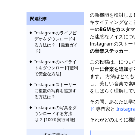
の新機能を検討しま
関連記事
キサイティングなこ
ーのBGMをカスタ
Instagramのライブビ
た迷惑なノイズにつ
デオをダウンロードす
Instagramの
る方法は？ 【最新ガイ
の音楽ステッカー
.
ド】
この投稿は、につい
Instagramのハイライ
トをダウンロード[便利
リーに音楽を追加す
で安全な方法]
ます。 方法はとても簡単
し、美しい音楽で素晴ら
Instagramストーリー
をしばらく理解して
に複数の写真を追加す
る方法は？
その間、あなたは学
Instagramの写真をダ
ド
専門家と
Insta
ウンロードする方法
それがどのように機
は？ [100％実行可能]
Instagramのビデオを
すべて表示>