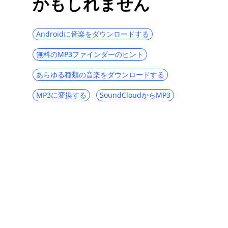
かもしれません
トリーミングサービスはどれですか？
プレミアムなしでSpotifyから音楽をダウン
ロードする方法
Androidに音楽をダウンロードする
ハンガリー音楽を無料でダウンロードする
無料のMP3ファインダーのヒント
理想的な方法
あらゆる種類の音楽をダウンロードする
無料でMP3プレーヤーに音楽をダウンロー
ドする方法[2つのヒント]
MP3に変換する
SoundCloudからMP3
トップ6 iTunes代替-iTunesの最高の代替
安全なMixcloudダウンローダー| Mixcloud
からMP3kbps