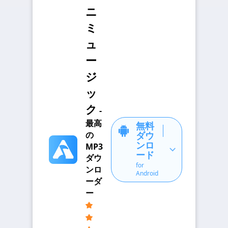
ニ
ミ
ュ
ー
ジ
ッ
ク
-
最高
無料
の
ダウ
ンロ
MP3
ード
ダウ
for
ンロ
Android
ーダ
ー