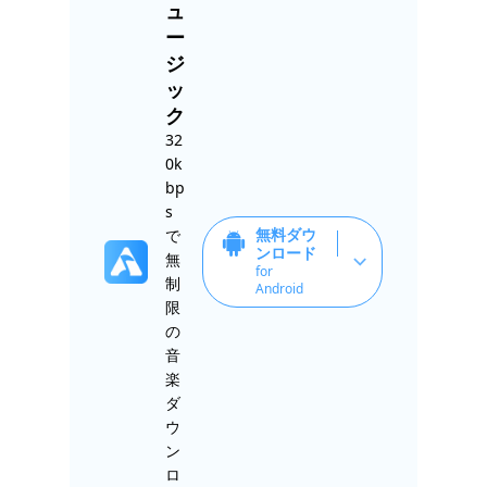
ュ
ー
ジ
ッ
ク
32
0k
bp
s
無料ダウ
で
ンロード
無
for
制
Android
限
の
音
楽
ダ
ウ
ン
ロ