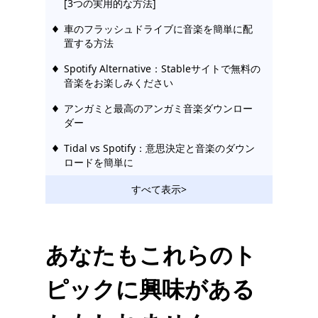
[3つの実用的な方法]
車のフラッシュドライブに音楽を簡単に配
置する方法
Spotify Alternative：Stableサイトで無料の
音楽をお楽しみください
アンガミと最高のアンガミ音楽ダウンロー
ダー
Tidal vs Spotify：意思決定と音楽のダウン
ロードを簡単に
Amazon MusicとSpotify：ベストオブミュ
すべて表示>
ージックを楽しむ[2023]
Spotify vs Pandora | 音楽をストリーミン
グする勝者は​​どちらですか？
あなたもこれらのト
プレミアムなしでPandoraから音楽をダウ
ピックに興味がある
ンロードする方法[2023]
Amazon Music vs Pandora | 最高の音楽ス