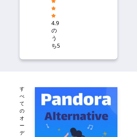
4.9
の
う
ち5
す
べ
て
の
オ
ー
デ