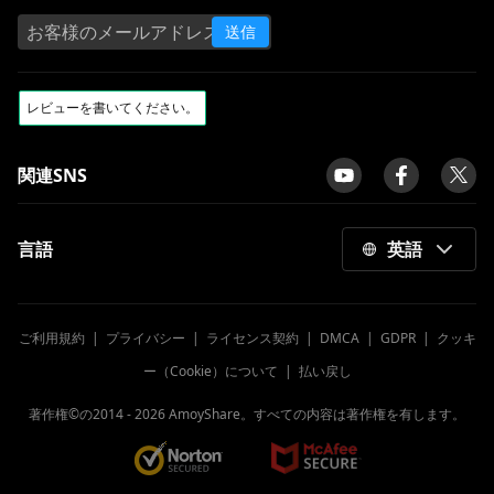
送信
関連SNS
言語
英語
ご利用規約
|
プライバシー
|
ライセンス契約
|
DMCA
|
GDPR
|
クッキ
ー（Cookie）について
|
払い戻し
著作権©の2014 -
2026
AmoyShare。すべての内容は著作権を有します。