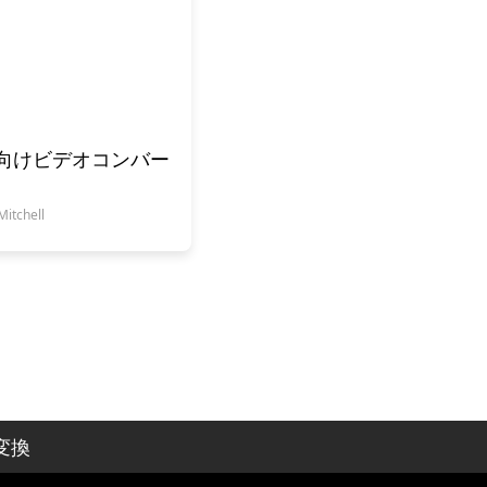
PC 向けビデオコンバー
tchell
変換