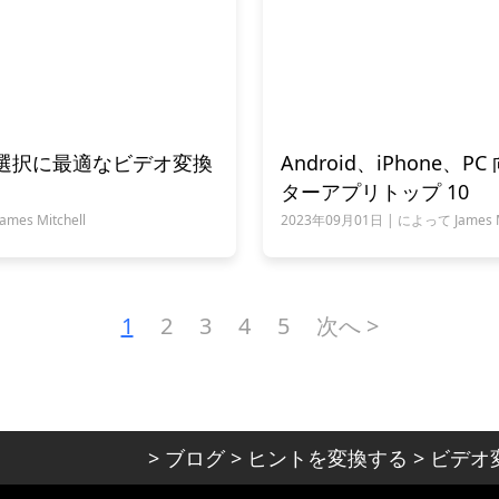
の選択に最適なビデオ変換
Android、iPhone、
ターアプリトップ 10
es Mitchell
2023年09月01日 | によって James Mi
1
2
3
4
5
次へ >
>
ブログ
>
ヒントを変換する
>
ビデオ