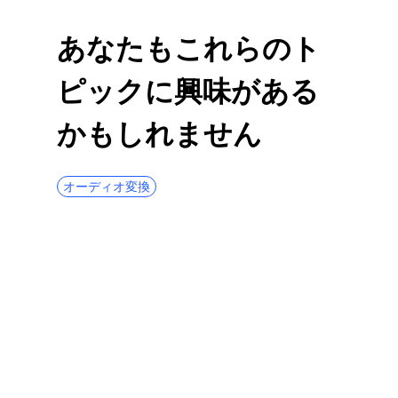
Movavi Video Converter レビュー: これは
あなたもこれらのト
最高のツールですか?
ピックに興味がある
HitPaw ビデオコンバーターのレビュー: す
べての機能をテスト済み
かもしれません
iPhone のビデオを MP4 に簡単に変換する
方法 [ガイド]
Freemake Video Converter レビュー: なぜ
オーディオ変換
人気があるのか​​?
2023 年にあなたの選択に最適なビデオ変換
ソフトウェア
Any Video Converter レビュー: すべての機
能を XNUMX つのツールに
Android、iPhone、PC 向けビデオコンバー
ターアプリトップ 10
簡単な解決策: QuickTime Player で MP4 を
開けません