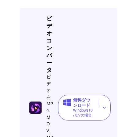
ビ
デ
オ
コ
ン
バ
ー
タ
ビ
デ
オ
を
無料ダウ
MP
ンロード
4、
Windows10
/ 8/7の場合
M
O
V、