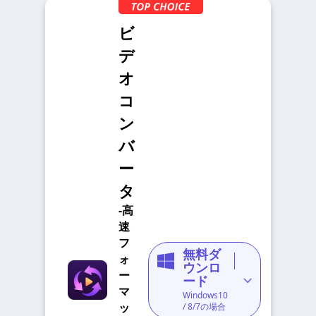
ビ
デ
オ
コ
ン
バ
ー
タ
-高
速
フ
無料ダ
ォ
ウンロ
ー
ード
マ
Windows10
ッ
/ 8/7の場合