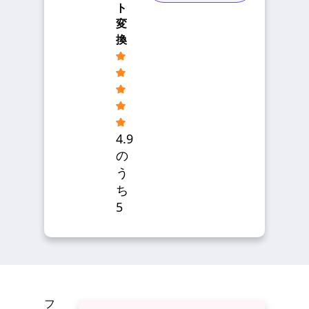
ト
変
換
4.9
の
う
ち
5
フ