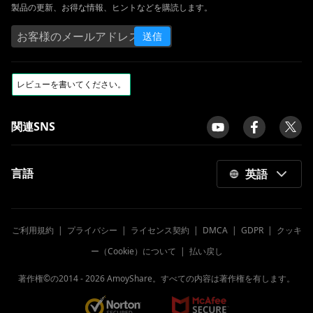
製品の更新、お得な情報、ヒントなどを購読します。
MKVをAVIに変換する5つの一般的な方法[ス
テップバイステップガイド]
送信
FFmpegを使用してMKVをMP4に変換する
[最も簡単な方法]
MacでMOVをMP4に変換する方法[詳細ガイ
ド]
関連SNS
[4つのトップウェイ]MacでWMVをMP4にす
ばやく変換する方法
異なるデバイスでAVIをMP4に変換する方法
言語
英語
は？
10年の2023のベストビデオコンバーター[ト
ップセレクティブのみ]
ご利用規約
|
プライバシー
|
ライセンス契約
|
DMCA
|
GDPR
|
クッキ
WebMをMP4に変換する方法の簡単な方法
ー（Cookie）について
|
払い戻し
[3つのすばらしいツール]Mac4でAVIを
著作権©の2014 -
2026
AmoyShare。すべての内容は著作権を有します。
MP2023に変換する方法
Windows 10でMOVファイルを再生する方