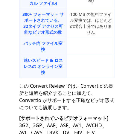
格)
カル ファイル)
300+
フォーマット
サ
100 MB の無料ファイ
ポートされている、
ル変換では、ほとんど
32タイプ
アクセス可
の場合十分ではありま
能なビデオ形式の数
せん
バッチ内
ファイル変
換
速いスピード
&
ロス
レスの
オンライン変
換
この Convert Review では、Convertio の長
所と短所を紹介することに加えて、
Convertio がサポートする正確なビデオ形式
についても説明します。
[
サポートされているビデオフォーマット
]
3G2、3GP、AAF、ASF、AV1、AVCHD、
AVI、CAVS、DIVX、DV、F4V、FLV、