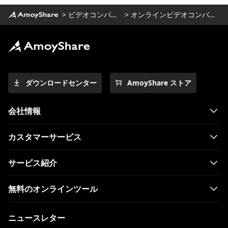
iPhone5でMOVをMP4に変換する2023つの
>
ビデオコンバータ
>
オンラインビデオコンバータ
トップコンバーター
2023MKVをMP4に変換する方法に関する最
新の方法
MPEGをMP4に簡単に変換する方法に関する
4つの実証済みの方法
ダウンロードセンター
AmoyShare ストア
[2つの特別なツール]MacでM4VをMP4に変
換する方法
会社情報
OBS で MKV を MP4 に簡単に変換するには
どうすればよいですか?
カスタマーサービス
【使いやすい方法トップ4】iPhoneで
WebMをプレイする方法
サービス紹介
iPhoneでビデオが再生されない場合を素早
無料のオンラインツール
く修正する方法?
WindowsとMacBookでMP4をMOVに変換
ニュースレター
する方法は？