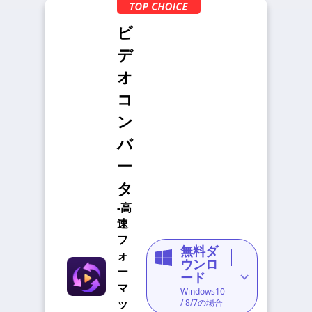
ビ
デ
オ
コ
ン
バ
ー
タ
-高
速
フ
無料ダ
ォ
ウンロ
ー
ード
マ
Windows10
ッ
/ 8/7の場合