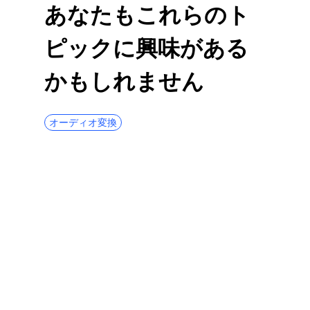
あなたもこれらのト
[3つのすばらしいツール]Mac4でAVIを
MP2023に変換する方法
ピックに興味がある
VOBをMP4に変換する方法[5つのすばらし
いコンバーター]
かもしれません
MPEGをMP4に簡単に変換する方法に関する
4つの実証済みの方法
オーディオ変換
MKVをAVIに変換する5つの一般的な方法[ス
テップバイステップガイド]
任意のデバイスでFLVをMP4に変換する4つ
のトップコンバーター
iPhone5でMOVをMP4に変換する2023つの
トップコンバーター
[4つのトップウェイ]MacでWMVをMP4にす
ばやく変換する方法
コンピュータでMOVファイルを圧縮する方
法[詳細ガイド]