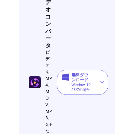
デ
オ
コ
ン
バ
ー
タ
ビ
デ
オ
を
無料ダウ
MP
ンロード
4、
Windows10
/ 8/7の場合
M
O
V、
MP
3、
GIF
な