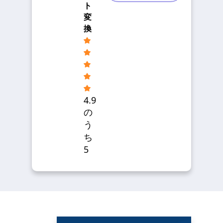
ト
変
換
4.9
の
う
ち
5