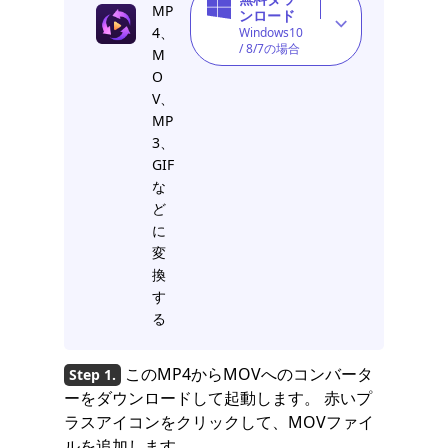
MP
ンロード
4、
Windows10
/ 8/7の場合
M
O
V、
MP
3、
GIF
な
ど
に
変
換
す
る
このMP4からMOVへのコンバータ
ーをダウンロードして起動します。 赤いプ
ラスアイコンをクリックして、MOVファイ
ルを追加します。