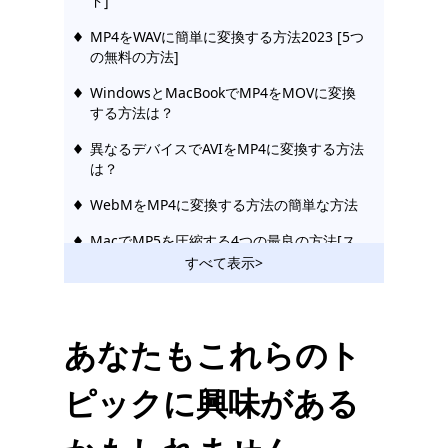
ド]
MP4をWAVに簡単に変換する方法2023 [5つ
の無料の方法]
WindowsとMacBookでMP4をMOVに変換
する方法は？
異なるデバイスでAVIをMP4に変換する方法
は？
WebMをMP4に変換する方法の簡単な方法
MacでMP5を圧縮する4つの最良の方法[ス
テップバイステップガイド]
すべて表示>
[5つの最良の方法]Windows10でビデオを圧
縮する方法
あなたもこれらのト
[3つのすばらしいツール]Mac4でAVIを
MP2023に変換する方法
ピックに興味がある
VOBをMP4に変換する方法[5つのすばらし
いコンバーター]