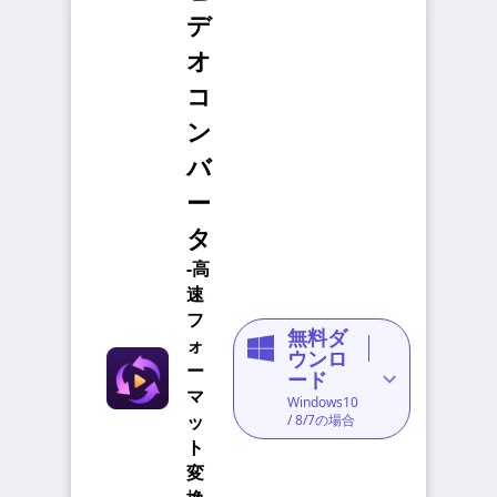
デ
オ
コ
ン
バ
ー
タ
-高
速
フ
無料ダ
ォ
ウンロ
ー
ード
マ
Windows10
ッ
/ 8/7の場合
ト
変