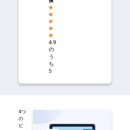
換
4.9
の
う
ち
5
4つ
の
ビ