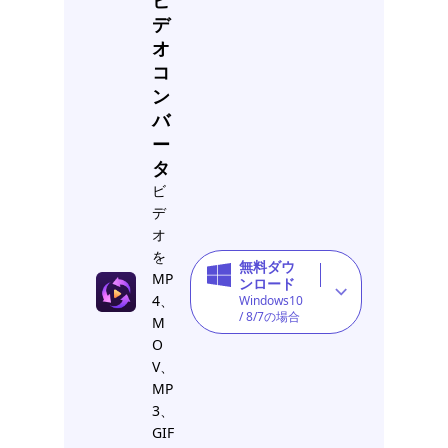
ビ
デ
オ
コ
ン
バ
ー
タ
ビ
デ
オ
を
無料ダウ
MP
ンロード
4、
Windows10
/ 8/7の場合
M
O
V、
MP
3、
GIF