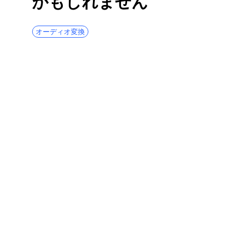
かもしれません
MPEGをMP4に簡単に変換する方法に関する
4つの実証済みの方法
オーディオ変換
MKVをAVIに変換する5つの一般的な方法[ス
テップバイステップガイド]
任意のデバイスでFLVをMP4に変換する4つ
のトップコンバーター
iPhone5でMOVをMP4に変換する2023つの
トップコンバーター
[4つのトップウェイ]MacでWMVをMP4にす
ばやく変換する方法
コンピュータでMOVファイルを圧縮する方
法[詳細ガイド]
[2つの特別なツール]MacでM4VをMP4に変
換する方法
【使いやすい方法トップ4】iPhoneで
WebMをプレイする方法