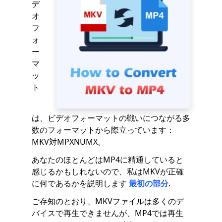
デ
オ
フ
ォ
ー
マ
ッ
ト
は、ビデオフォーマットの戦いにつながる多
数のフォーマットから際立っています：
MKV対MPXNUMX。
あなたのほとんどはMP4に精通していると
感じるかもしれないので、私はMKVが正確
に何であるかを説明します
最初の部分
.
ご存知のとおり、MKVファイルは多くのデ
バイスで再生できませんが、MP4では再生