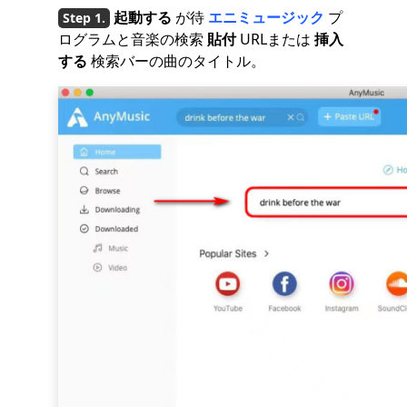
起動する
が待
エニミュージック
プ
ログラムと音楽の検索
貼付
URLまたは
挿入
する
検索バーの曲のタイトル。