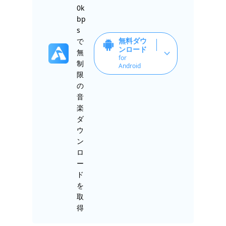
0k
bp
s
無料ダウ
で
ンロード
無
for
制
Android
限
の
音
楽
ダ
ウ
ン
ロ
ー
ド
を
取
得