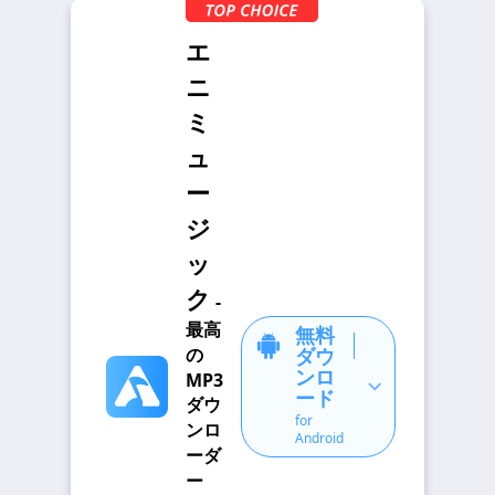
エ
ニ
ミ
ュ
ー
ジ
ッ
ク
-
最高
無料
の
ダウ
ンロ
MP3
ード
ダウ
for
ンロ
Android
ーダ
ー