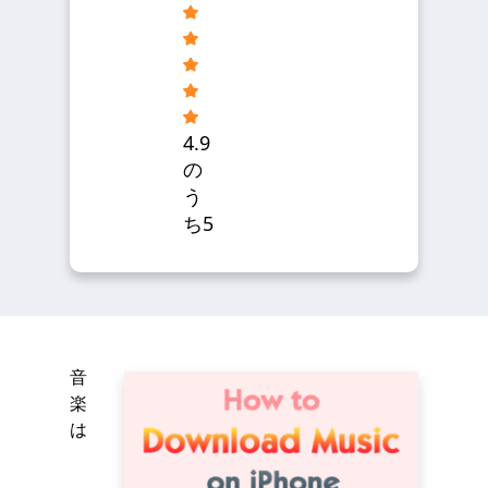
4.9
の
う
ち5
音
楽
は