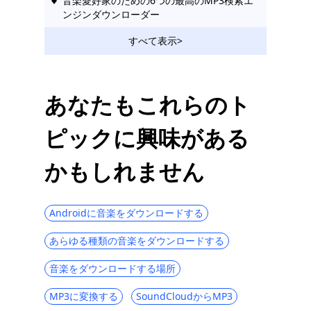
音楽愛好家のための6つの最高のMP3検索エ
ンジンダウンローダー
日本の音楽ダウンロードのトップ8のウェブ
すべて表示>
サイト2023
MP3 Rocket Alternatives [2023新しいリス
ト]
あなたもこれらのト
[トップ13]最高のMP3ダウンロードサイト
ピックに興味がある
2023（無料、安全、高速）
[3つの注目すべき方法]ビデオを着信音にす
かもしれません
る方法
OKmusiレビュー| MP3を無料でダウンロー
ドするのに最適なサイト
Androidに音楽をダウンロードする
あらゆる種類の音楽をダウンロードする
音楽をダウンロードする場所
MP3に変換する
SoundCloudからMP3