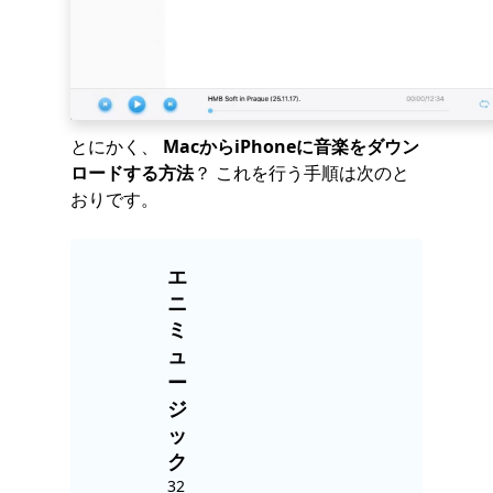
とにかく、
MacからiPhoneに音楽をダウン
ロードする方法
？ これを行う手順は次のと
おりです。
エ
ニ
ミ
ュ
ー
ジ
ッ
ク
32