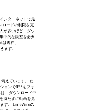
れまでインターネットで最
ウンロードの制限を克
る人が多いほど、ダウ
る集中的な調整を必要
ntは現在、
できます。
を備えています。 た
ーションでRSSをフォ
etは、ダウンロード中
のを待たずに動画を見
す。 LimeWireの