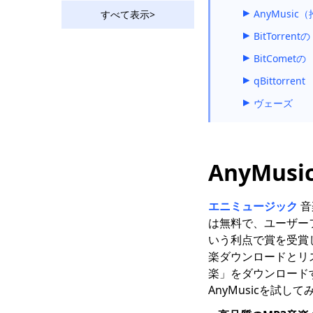
AnyMusic
すべて表示>
音楽愛好家のための6つ
の最高のMP3検索エン
BitTorrentの
ジンダウンローダー
BitCometの
日本の音楽ダウンロー
qBittorrent
ドのトップ8のウェブサ
イト2023
ヴェーズ
MP3 Rocket
Alternatives [2023新
しいリスト]
AnyMus
iPhoneで音楽をダウン
ロードする方法に関す
エニミュージック
音
る2つの注目すべき方法
は無料で、ユーザーフ
[トップ13]最高のMP3
いう利点で賞を受賞し
ダウンロードサイト
楽ダウンロードとリ
2023（無料、安全、高
楽」をダウンロード
速）
AnyMusicを試
[3つの注目すべき方法]
ビデオを着信音にする