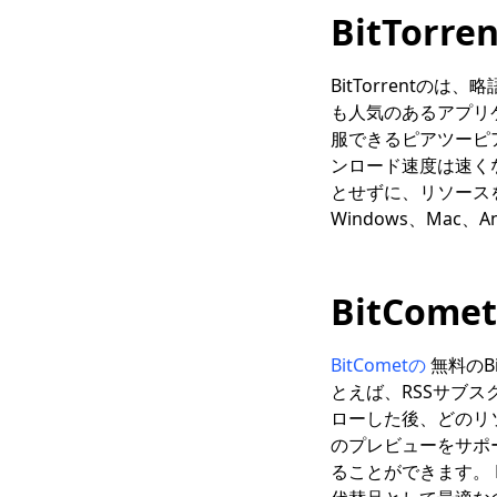
BitTorre
BitTorrentの
も人気のあるアプリ
服できるピアツーピ
ンロード速度は速く
とせずに、リソースを
Windows、Mac
BitCome
BitCometの
無料のB
とえば、RSSサブス
ローした後、どのリソ
のプレビューをサポ
ることができます。 Bi