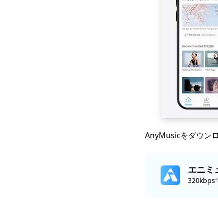
AnyMusicをダ
エニミ
320kb