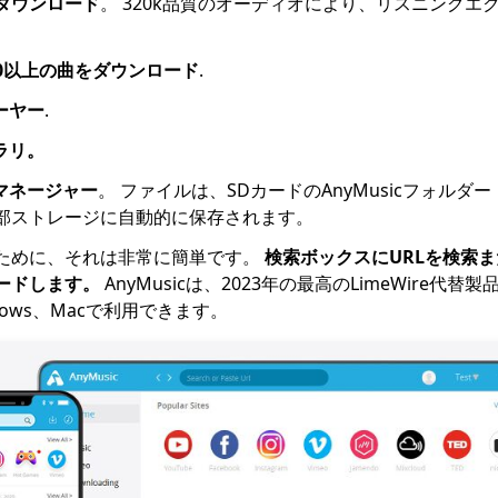
ダウンロード
。 320k品質のオーディオにより、リスニングエ
0以上の曲をダウンロード
.
ーヤー
.
ラリ。
マネージャー
。 ファイルは、SDカードのAnyMusicフォルダ
部ストレージに自動的に保存されます。
ために、それは非常に簡単です。
検索ボックスにURLを検索
ードします。
AnyMusicは、2023年の最高のLimeWire代替
ndows、Macで利用できます。