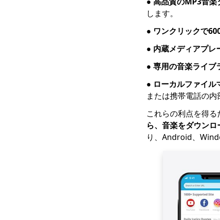
●
高品質のMP3音楽
方法
します。
OKmusiレビュー|
●
ワンクリックで60
MP3を無料でダウンロ
ードするのに最適なサ
●
内蔵メディアプレ
イト
●
専用の音楽ライブ
●
ローカルファイル
または携帯電話の内
これらの利点を得る
ら、音楽をダウンロ
り、Android、Wi