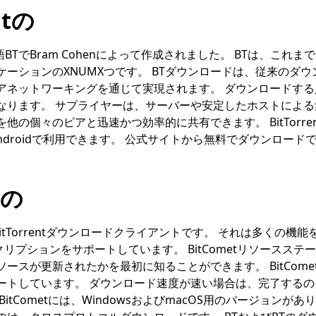
ntの
は、略語BTでBram Cohenによって作成されました。 BTは、こ
ケーションのXNUMXつです。 BTダウンロードは、従来のダ
アネットワーキングを通じて実現されます。 ダウンロードす
なります。 サプライヤーは、サーバーや安定したホストによ
他の個々のピアと迅速かつ効率的に共有できます。 BitTorre
、Androidで利用できます。 公式サイトから無料でダウンロード
tの
itTorrentダウンロードクライアントです。 それは多くの機能
クリプションをサポートしています。 BitCometリソースステ
ースが更新されたかを最初に知ることができます。 BitCom
ートしています。 ダウンロード速度が速い場合は、完了する
tCometには、WindowsおよびmacOS用のバージョンがありま