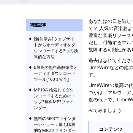
あなたはの日を逃し
関連記事
で？ 人気の音楽お
豊富な音楽リソース
[解決済み]ウェブサイ
だし、付随するマル
トからオーディオをダ
故障する可能性があ
ウンロードする2つの効
果的な方法
過去は忘れてくださ
LimeWireなど
6最高の無料高解像度オ
ーディオダウンロード
す。
ツール[100％安全]
LimeWireの最高
MP10を検索してダウ
つかは、マルウェア
ンロードするためのト
度の低下で、Lime
ップ3無料MP3ファイ
ンダー
みてみましょう！
無料のMP3ファインダ
ーレビュー：最も印象
コンテンツ
的なMP3ファインダー