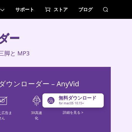
サポート
ストア
ブログ
ーダー
三脚と MP3
ウンローダー – AnyVid
無料ダウンロード
for macOS 10.15+
詳細を見る >
え広告ま
3X高速
せん
化