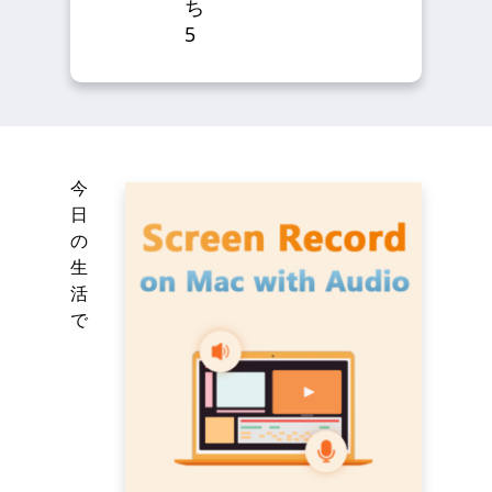
ち
5
今
日
の
生
活
で