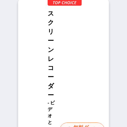
ス
ク
リ
ー
ン
レ
コ
ー
ダ
ー
- ビ
デ
オ
と