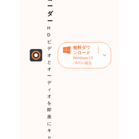
ー
ダ
ー
H
D
ビ
無料ダウ
デ
ンロード
オ
Windows10
と
/ 8/7の場合
オ
ー
デ
ィ
オ
を
即
座
に
キ
ャ