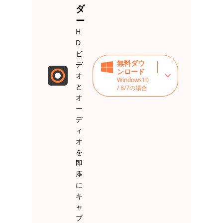
ダ
ー
H
D
ビ
無料ダウ
デ
ンロード
オ
Windows10
と
/ 8/7の場合
オ
ー
デ
ィ
オ
を
即
座
に
キ
ャ
プ