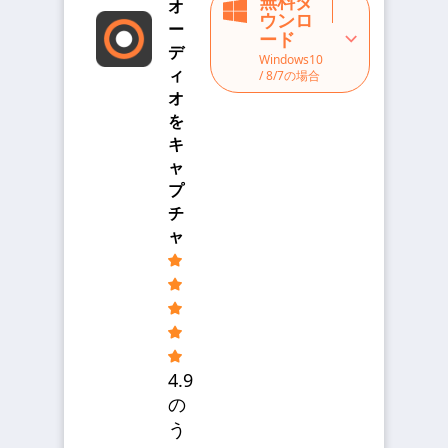
無料ダ
オ
ウンロ
ー
ード
デ
Windows10
ィ
/ 8/7の場合
オ
を
キ
ャ
プ
チ
ャ
4.9
の
う