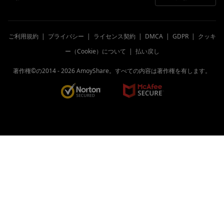
ご利用規約
|
プライバシー
|
ライセンス契約
|
DMCA
|
GDPR
|
クッキ
ー（Cookie）について
|
払い戻し
著作権©の2014 -
2026
AmoyShare。すべての内容は著作権を有します。