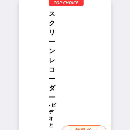
ス
ク
リ
ー
ン
レ
コ
ー
ダ
ー
- ビ
デ
オ
と