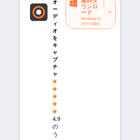
無料ダ
オ
ウンロ
ー
ード
デ
Windows10
ィ
/ 8/7の場合
オ
を
キ
ャ
プ
チ
ャ
4.9
の
う