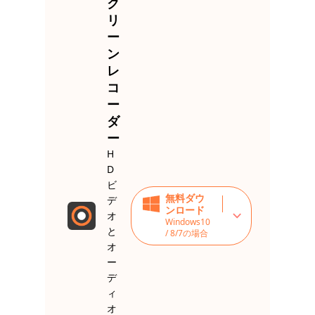
ク
リ
ー
ン
レ
コ
ー
ダ
ー
H
D
ビ
無料ダウ
デ
ンロード
オ
Windows10
と
/ 8/7の場合
オ
ー
デ
ィ
オ