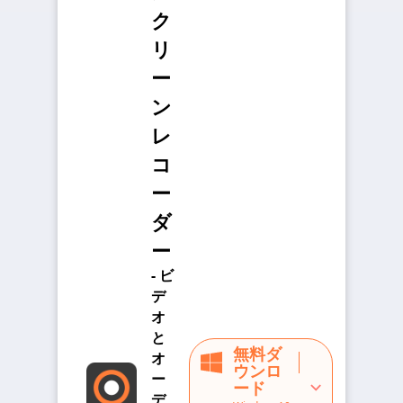
ク
リ
ー
ン
レ
コ
ー
ダ
ー
- ビ
デ
オ
と
無料ダ
オ
ウンロ
ー
ード
デ