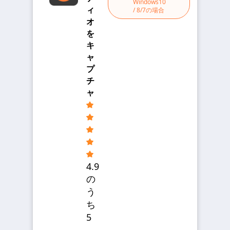
Windows10
ィ
/ 8/7の場合
オ
を
キ
ャ
プ
チ
ャ
4.9
の
う
ち
5