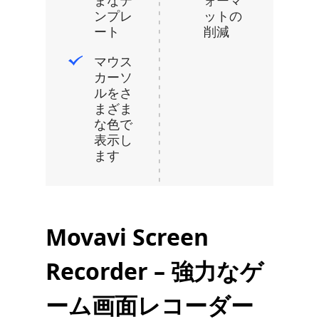
まなテ
ォーマ
ンプレ
ットの
ート
削減
マウス
カーソ
ルをさ
まざま
な色で
表示し
ます
Movavi Screen
Recorder – 強力なゲ
ーム画面レコーダー