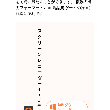
を同時に満たすことができます。
複数の出
力フォーマット
and
高品質
ゲームの録画に
非常に便利です。
ス
ク
リ
ー
ン
レ
コ
ー
ダ
ー
H
D
ビ
無料ダウ
デ
ンロード