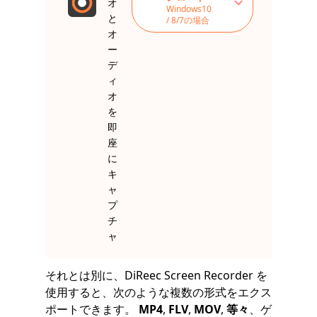
オ
Windows10
と
/ 8/7の場合
オ
ー
デ
ィ
オ
を
即
座
に
キ
ャ
プ
チ
ャ
それとは別に、DiReec Screen Recorder を
使用すると、次のような複数の形式をエクス
ポートできます。
MP4
,
FLV
,
MOV
,
等々
、ゲ