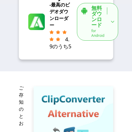
-最高のビ
無料
デオダウ
ダウ
ンローダ
ンロ
ード
ー
for
Android
4.
9のうち5
ご
存
知
の
と
お