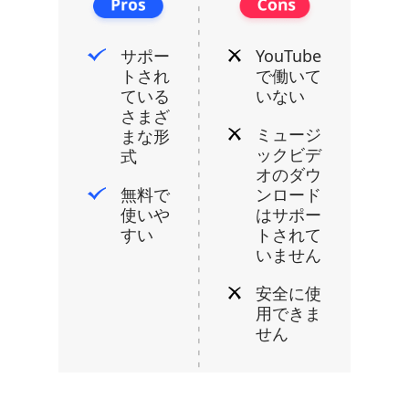
サポー
YouTube
トされ
で働いて
ている
いない
さまざ
ミュージ
まな形
ックビデ
式
オのダウ
無料で
ンロード
使いや
はサポー
すい
トされて
いません
安全に使
用できま
せん