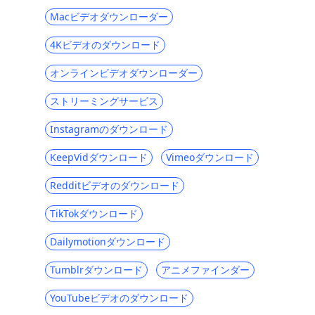
Macビデオダウンローダー
GoMoviesからダウンロードする方法：効果
的な方法2023
4Kビデオのダウンロード
iFunnyをMP4にダウンロード：あなたを助
オンラインビデオダウンローダー
けるための4つの便利なツール
Myspaceビデオの2023年最新のおすすめダ
ストリーミングサービス
ウンロード
Instagramのダウンロード
あなたが知っておくべき4年のトップ2023ペ
リスコープダウンローダー
KeepVidダウンロード
Vimeoダウンロード
4年のトップ2023Vevoビデオダウンローダ
Redditビデオのダウンロード
ー[推奨]
TikTokダウンロード
OK.ruからダウンロードする7つの最良の方
法[2023最新アップデート]
Dailymotionダウンロード
Coubビデオをダウンロードする4つの方法
Tumblrダウンロード
アニメファインダー
[100％作業]
[4つの実用的な解決策] Lyndaビデオをダウ
YouTubeビデオのダウンロード
ンロードする方法は？