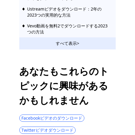
Ustreamビデオをダウンロード：2年の
2023つの実用的な方法
Vevo動画を無料2でダウンロードする2023
つの方法
2023年に使用すべきすばらしいRutubeダウ
すべて表示>
ンローダー
苦労せずにBilibiliビデオをダウンロードす
る方法[2023]
あなたもこれらのト
Hotstarビデオダウンローダー| Hotstarビデ
ピックに興味がある
オを簡単にダウンロード
ソーシャルメディアダウンローダー：人気
かもしれません
サイトから動画を保存
123Moviesダウンローダー| 123Moviesか
ら今すぐダウンロード
Facebookビデオのダウンロード
最高の無料動画ダウンロードサイト[オール
Twitterビデオダウンロード
インクルーシブ2023]