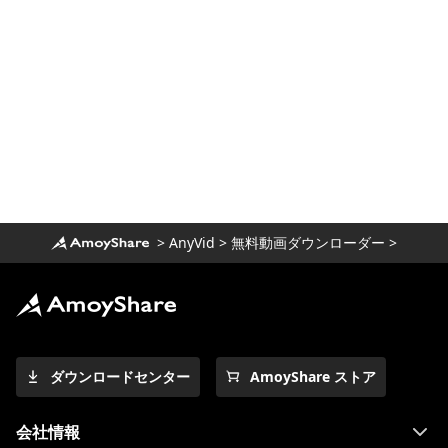
MacでNetflix映画をダウンロードする最も
簡単な方法
[100％実行可能]最高のフルムービーダウン
ローダー無料2023
素晴らしいダウンローダーでNewgrounds
ビデオをダウンロードする
コンピューターとモバイルでUdemyビデオ
をダウンロードする方法
>
AnyVid
>
無料動画ダウンローダー
>
Wistiaビデオをダウンロードする3つの方法
[ステップバイステップガイド]
Windows 10向けの最高のビデオダウンロー
ダー（2023年に選択）
2023年に知っておくべきWindows向けの最
ダウンロードセンター
AmoyShare ストア
高のビデオプレーヤー
Running Man 1080pと英語字幕をダウンロ
会社情報
ード[2023]