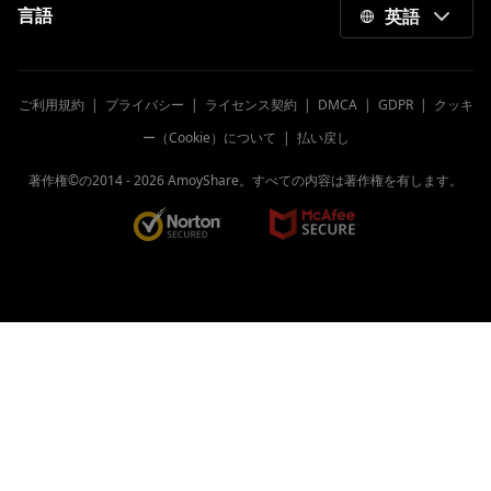
言語
英語
見逃せないAndroid用の最高のビデオダウン
ローダー
Windows、Mac、モバイル向けの最高の無
ご利用規約
|
プライバシー
|
ライセンス契約
|
DMCA
|
GDPR
|
クッキ
料MP4プレーヤー[2023]
ー（Cookie）について
|
払い戻し
Android向けの最高の無料9ビデオプレーヤ
ーアプリ[すべての形式]
著作権©の2014 -
2026
AmoyShare。すべての内容は著作権を有します。
Twitchが機能しない[100％解決された問題]
MP4へのリンク：リンクをMP6 4に変換す
る2023つの最新ツール
オフライン表示用のLiveLeakビデオをダウ
ンロードする方法
サービス終了後のVineビデオのダウンロー
ド（2023）
最高のPutlockerダウンローダーソフトウェ
ア[100％無料で安全]