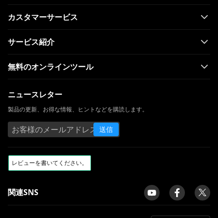
オールビデオダウンローダー：任意のWeb
カスタマーサービス
サイトからビデオをダウンロード
サービス紹介
ClipGrabレビューと代替：ビデオを簡単に
ダウンロード
無料のオンラインツール
Windows Media Playerが機能しない：3つ
の簡単な修正方法
ニュースレター
[実績] Androidモバイル用の最高の無料映画
ダウンロードアプリ
製品の更新、お得な情報、ヒントなどを購読します。
aTube Catcherエラー204：エラーを永久に
送信
修正
Ummy VideoDownloaderレビュー| Ummy
をうまく活用する
Mac 2023用ベストビデオプレーヤーレビュ
ー[安全で無料]
関連SNS
トップ10のビデオダウンロードサイト[2023
最新アップデート]