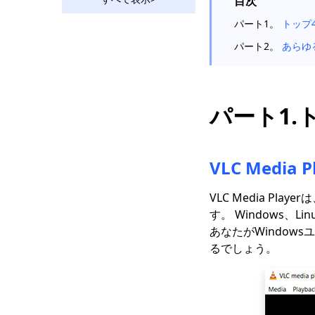
目次
Ustreamビデオをダウ
ンロード：2年の2023
パート1。
トップ
つの実用的な方法
パート2。
あらゆ
Vevo動画を無料2でダ
ウンロードする2023つ
の方法
パート1.
2023年に使用すべきす
ばらしいRutubeダウン
ローダー
VLC Media 
苦労せずにBilibiliビデ
オをダウンロードする
方法[2023]
VLC Media P
す。 Windows、
Hotstarビデオダウンロ
あなたがWindowsユ
ーダー| Hotstarビデオ
を簡単にダウンロード
るでしょう。
ソーシャルメディアダ
ウンローダー：人気サ
イトから動画を保存