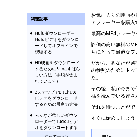
お気に入りの映画や
関連記事
アプレーヤーを購入
最高のMP4プレー
Huluダウンローダー|
Huluビデオをダウンロ
評価の高い無料のM
ードしてオフラインで
ちにとって最適なプ
視聴する
だから、あなたが選
HD映画をダウンロード
するための3つのすばら
の参照のためにトッ
しい方法（手順が含ま
た。
れています）
その後、私が今まで
2ステップでBitChute
稿を読んでいる皆さ
ビデオをダウンロード
するための最良の方法
それを待つことがで
みんなが欲しいダウン
すぐに始めましょう
ローダーでTudouビデ
オをダウンロードする
すべて表示>