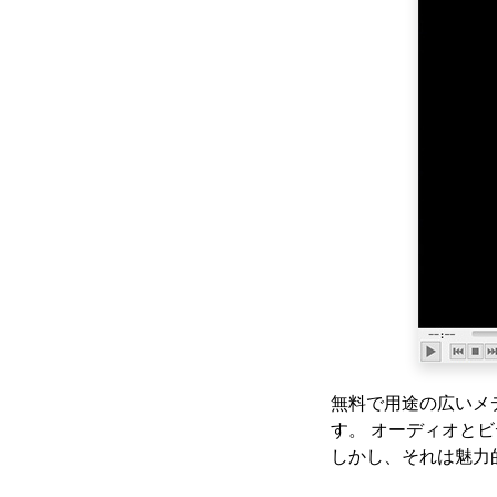
123Moviesダウンロー
ダー| 123Moviesから
今すぐダウンロード
最高の無料動画ダウン
ロードサイト[オールイ
ンクルーシブ2023]
GoMoviesからダウン
ロードする方法：効果
的な方法2023
iFunnyをMP4にダウン
ロード：あなたを助け
るための4つの便利なツ
ール
Myspaceビデオの2023
年最新のおすすめダウ
無料で用途の広いメ
ンロード
す。 オーディオと
しかし、それは魅力
あなたが知っておくべ
き4年のトップ2023ペ