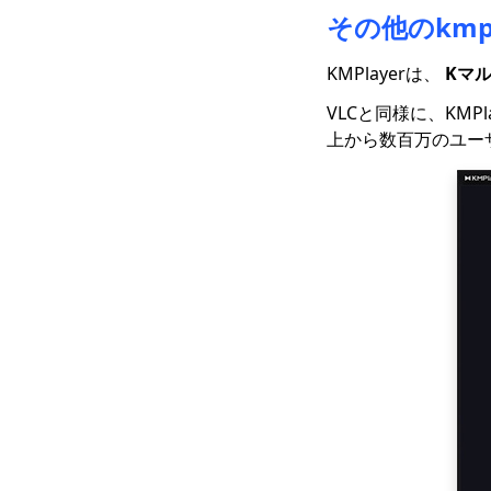
リスコープダウンロー
その他のkmpl
ダー
4年のトップ2023Vevo
KMPlayerは、
Kマ
ビデオダウンローダー
[推奨]
VLCと同様に、KMP
上から数百万のユー
OK.ruからダウンロー
ドする7つの最良の方法
[2023最新アップデー
ト]
Coubビデオをダウンロ
ードする4つの方法
[100％作業]
[4つの実用的な解決策]
Lyndaビデオをダウン
ロードする方法は？
ストリーミングビデオ
のダウンロード方法
[2023最新ガイド]