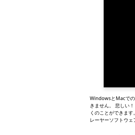
Netflixの映画をコンピ
ューターにダウンロー
ドする方法は？
【100％作品】
MacでNetflix映画をダ
ウンロードする最も簡
単な方法
[100％実行可能]最高の
フルムービーダウンロ
ーダー無料2023
素晴らしいダウンロー
ダーでNewgroundsビ
デオをダウンロードす
WindowsとMac
る
きません。 悲しい！
コンピューターとモバ
くのことができます。
イルでUdemyビデオを
レーヤーソフトウェ
ダウンロードする方法
Wistiaビデオをダウン