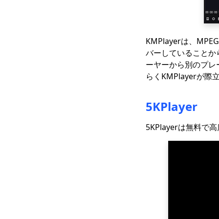
モバイル用のトップ5無
料映画ダウンロードサ
イト（100％作業）
KMPlayerは、MP
無料のキッドムービー
バーしていることか
をダウンロードする方
法は？ 【最新ガイド】
ーヤーから別のプレ
らくKMPlayerが
モバイルおよびPC2023
用の無料の映画ダウン
ローダー
5KPlayer
[新規!!]テレビシリーズ
5KPlayerは無料
をダウンロードするト
ップ10のウェブサイト
あなたが試すべきトッ
プ4のPinterestビデオ
ダウンローダー
あなたが知っておくべ
きスマートMP4HD映画
のダウンロード方法