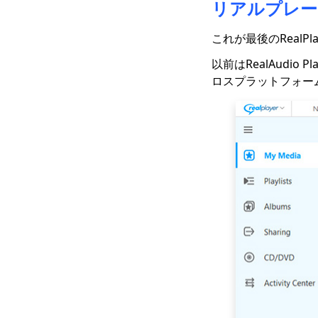
リアルプレー
ロードする3つの方法
[ステップバイステップ
ガイド]
これが最後のRealPl
Windows 10向けの最
以前はRealAudio 
高のビデオダウンロー
ロスプラットフォー
ダー（2023年に選択）
2023年に知っておくべ
きWindows向けの最高
のビデオプレーヤー
Running Man 1080p
と英語字幕をダウンロ
ード[2023]
オールビデオダウンロ
ーダー：任意のWebサ
イトからビデオをダウ
ンロード
ClipGrabレビューと代
替：ビデオを簡単にダ