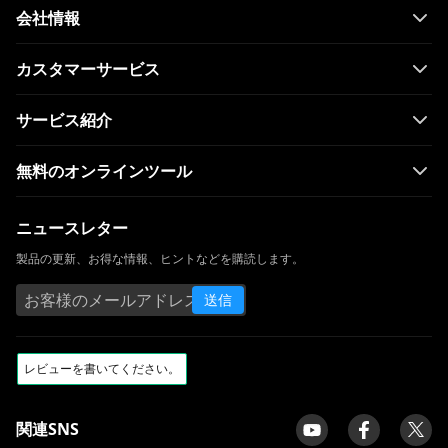
Running Man 1080pと英語字幕をダウンロ
会社情報
ード[2023]
オールビデオダウンローダー：任意のWeb
カスタマーサービス
サイトからビデオをダウンロード
サービス紹介
ClipGrabレビューと代替：ビデオを簡単に
ダウンロード
無料のオンラインツール
Windows Media Playerが機能しない：3つ
の簡単な修正方法
ニュースレター
ClipConverter代替| ClipConverterのよう
なサイト
製品の更新、お得な情報、ヒントなどを購読します。
[実績] Androidモバイル用の最高の無料映画
送信
ダウンロードアプリ
aTube Catcherエラー204：エラーを永久に
修正
Ummy VideoDownloaderレビュー| Ummy
をうまく活用する
関連SNS