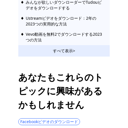
みんなが欲しいダウンローダーでTudouビ
デオをダウンロードする
Ustreamビデオをダウンロード：2年の
2023つの実用的な方法
Vevo動画を無料2でダウンロードする2023
つの方法
2023年に使用すべきすばらしいRutubeダウ
すべて表示>
ンローダー
苦労せずにBilibiliビデオをダウンロードす
る方法[2023]
あなたもこれらのト
Hotstarビデオダウンローダー| Hotstarビデ
ピックに興味がある
オを簡単にダウンロード
ソーシャルメディアダウンローダー：人気
かもしれません
サイトから動画を保存
123Moviesダウンローダー| 123Moviesか
ら今すぐダウンロード
Facebookビデオのダウンロード