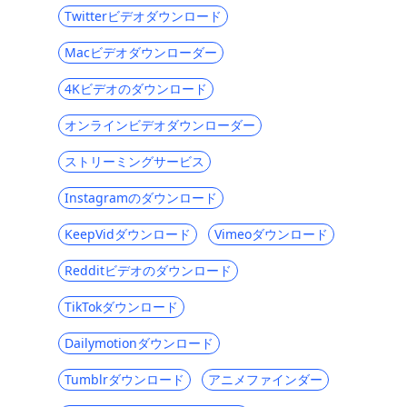
最高の無料動画ダウンロードサイト[オール
Twitterビデオダウンロード
インクルーシブ2023]
Macビデオダウンローダー
GoMoviesからダウンロードする方法：効果
的な方法2023
4Kビデオのダウンロード
iFunnyをMP4にダウンロード：あなたを助
オンラインビデオダウンローダー
けるための4つの便利なツール
Myspaceビデオの2023年最新のおすすめダ
ストリーミングサービス
ウンロード
Instagramのダウンロード
あなたが知っておくべき4年のトップ2023ペ
リスコープダウンローダー
KeepVidダウンロード
Vimeoダウンロード
4年のトップ2023Vevoビデオダウンローダ
Redditビデオのダウンロード
ー[推奨]
TikTokダウンロード
OK.ruからダウンロードする7つの最良の方
法[2023最新アップデート]
Dailymotionダウンロード
Coubビデオをダウンロードする4つの方法
Tumblrダウンロード
アニメファインダー
[100％作業]