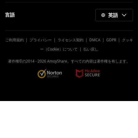
Mac 2023用ベストビデオプレーヤーレビュ
ー[安全で無料]
言語
英語
トップ10のビデオダウンロードサイト[2023
最新アップデート]
見逃せないAndroid用の最高のビデオダウン
ご利用規約
|
プライバシー
|
ライセンス契約
|
DMCA
|
GDPR
|
クッキ
ローダー
ー（Cookie）について
|
払い戻し
Windows、Mac、モバイル向けの最高の無
料MP4プレーヤー[2023]
著作権©の2014 -
2026
AmoyShare。すべての内容は著作権を有します。
Android向けの最高の無料9ビデオプレーヤ
ーアプリ[すべての形式]
Twitchが機能しない[100％解決された問題]
オフライン表示用のLiveLeakビデオをダウ
ンロードする方法
サービス終了後のVineビデオのダウンロー
ド（2023）
最高のPutlockerダウンローダーソフトウェ