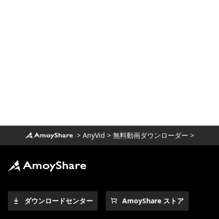
Netflixの映画をコンピューターにダウンロ
ードする方法は？ 【100％作品】
MacでNetflix映画をダウンロードする最も
簡単な方法
[100％実行可能]最高のフルムービーダウン
ローダー無料2023
素晴らしいダウンローダーでNewgrounds
ビデオをダウンロードする
コンピューターとモバイルでUdemyビデオ
をダウンロードする方法
>
AnyVid
>
無料動画ダウンローダー
>
Wistiaビデオをダウンロードする3つの方法
[ステップバイステップガイド]
Windows 10向けの最高のビデオダウンロー
ダー（2023年に選択）
2023年に知っておくべきWindows向けの最
ダウンロードセンター
AmoyShare ストア
高のビデオプレーヤー