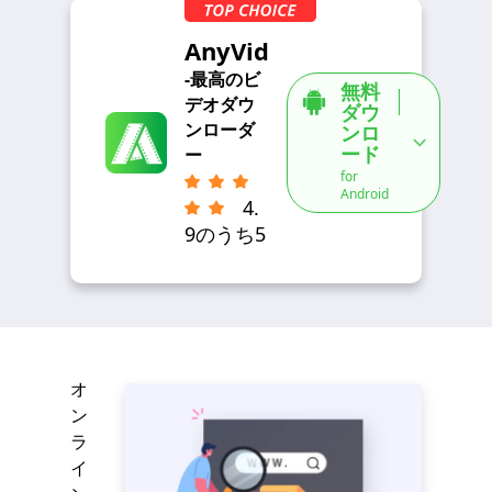
AnyVid
-最高のビ
無料
デオダウ
ダウ
ンローダ
ンロ
ード
ー
for
Android
4.
9のうち5
オ
ン
ラ
イ