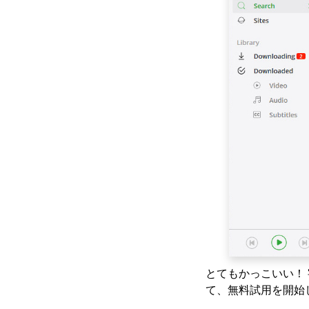
ロードする3つの方法
[ステップバイステップ
ガイド]
Windows 10向けの最
高のビデオダウンロー
ダー（2023年に選択）
2023年に知っておくべ
きWindows向けの最高
のビデオプレーヤー
オールビデオダウンロ
ーダー：任意のWebサ
イトからビデオをダウ
ンロード
ClipGrabレビューと代
替：ビデオを簡単にダ
ウンロード
とてもかっこいい！ 
Windows Media
て、無料試用を開始
Playerが機能しない：3