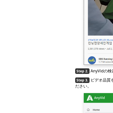
Netflixの映画をコンピ
ューターにダウンロー
ドする方法は？
【100％作品】
MacでNetflix映画をダ
ウンロードする最も簡
単な方法
[100％実行可能]最高の
フルムービーダウンロ
ーダー無料2023
素晴らしいダウンロー
AnyVid
ダーでNewgroundsビ
デオをダウンロードす
ビデオ品質
る
ださい。
コンピューターとモバ
イルでUdemyビデオを
ダウンロードする方法
Wistiaビデオをダウン