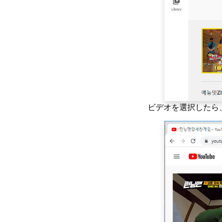
モバイル用のトップ5無
料映画ダウンロードサ
イト（100％作業）
無料のキッドムービー
をダウンロードする方
法は？ 【最新ガイド】
モバイルおよびPC2023
用の無料の映画ダウン
ローダー
ビデオを選択したら
[新規!!]テレビシリーズ
をダウンロードするト
ップ10のウェブサイト
あなたが試すべきトッ
プ4のPinterestビデオ
ダウンローダー
あなたが知っておくべ
きスマートMP4HD映画
のダウンロード方法