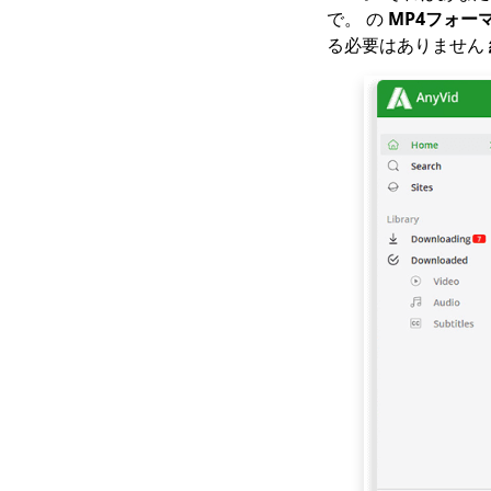
123Moviesダウンロー
で。 の
MP4フォー
ダー| 123Moviesから
る必要はありません
今すぐダウンロード
最高の無料動画ダウン
ロードサイト[オールイ
ンクルーシブ2023]
GoMoviesからダウン
ロードする方法：効果
的な方法2023
iFunnyをMP4にダウン
ロード：あなたを助け
るための4つの便利なツ
ール
Myspaceビデオの2023
年最新のおすすめダウ
ンロード
あなたが知っておくべ
き4年のトップ2023ペ