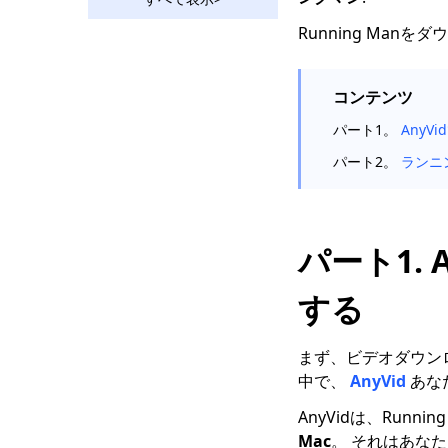
Ustreamビデオをダウ
ンロード：2年の2023
Running Man
つの実用的な方法
Vevo動画を無料2でダ
コンテンツ
ウンロードする2023つ
の方法
パート1。
AnyV
2023年に使用すべきす
パート2。
ランニ
ばらしいRutubeダウン
ローダー
苦労せずにBilibiliビデ
パート1.
オをダウンロードする
方法[2023]
する
Hotstarビデオダウンロ
ーダー| Hotstarビデオ
を簡単にダウンロード
まず、ビデオダウン
中で、
AnyVid
あな
ソーシャルメディアダ
ウンローダー：人気サ
AnyVidは、Run
イトから動画を保存
Mac
。 それはあな