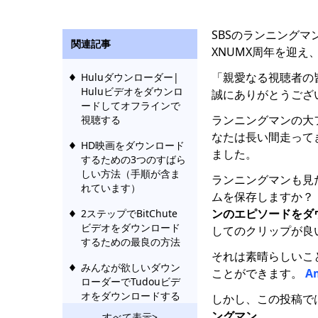
SBSのランニングマ
関連記事
XNUMX周年を迎
「親愛なる視聴者の
Huluダウンローダー|
Huluビデオをダウンロ
誠にありがとうござ
ードしてオフラインで
ランニングマンの大
視聴する
なたは長い間走って
HD映画をダウンロード
ました。
するための3つのすばら
しい方法（手順が含ま
ランニングマンも見
れています）
ムを保存しますか？
ンのエピソードをダ
2ステップでBitChute
ビデオをダウンロード
してのクリップが良
するための最良の方法
それは素晴らしいこ
みんなが欲しいダウン
ことができます。
A
ローダーでTudouビデ
オをダウンロードする
しかし、この投稿で
ングマン
.
すべて表示>