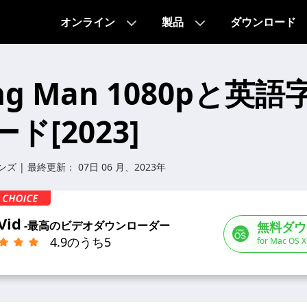
オンライン
製品
ダウンロード
ing Man 1080pと英
ド[2023]
ンズ
| 最終更新：
07日 06 月、2023年
Vid
-最高のビデオダウンローダー
無料ダウ
4.9のうち5
for Mac OS X