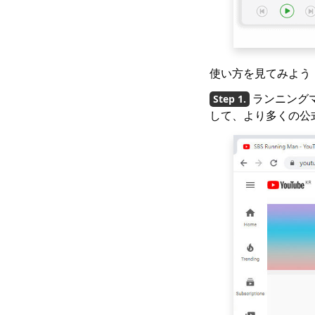
リスコープダウンロー
ダー
4年のトップ2023Vevo
ビデオダウンローダー
[推奨]
使い方を見てみよう
OK.ruからダウンロー
ランニング
ドする7つの最良の方法
して、より多くの公
[2023最新アップデー
ト]
Coubビデオをダウンロ
ードする4つの方法
[100％作業]
[4つの実用的な解決策]
Lyndaビデオをダウン
ロードする方法は？
ストリーミングビデオ
のダウンロード方法
[2023最新ガイド]