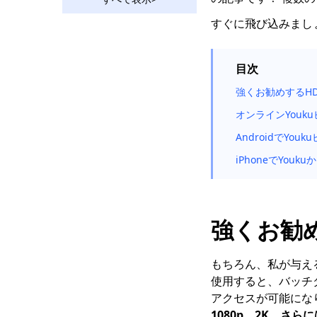
Ustreamビデオをダウ
ンロード：2年の2023
すぐに飛び込みまし
つの実用的な方法
Vevo動画を無料2でダ
目次
ウンロードする2023つ
の方法
強くお勧めするHD
2023年に使用すべきす
オンラインYouk
ばらしいRutubeダウン
AndroidでYo
ローダー
iPhoneでYo
苦労せずにBilibiliビデ
オをダウンロードする
方法[2023]
Hotstarビデオダウンロ
強くお勧め
ーダー| Hotstarビデオ
を簡単にダウンロード
もちろん、私が与え
ソーシャルメディアダ
使用すると、バッチダ
ウンローダー：人気サ
アクセスが可能にな
イトから動画を保存
1080p、2K、さらに