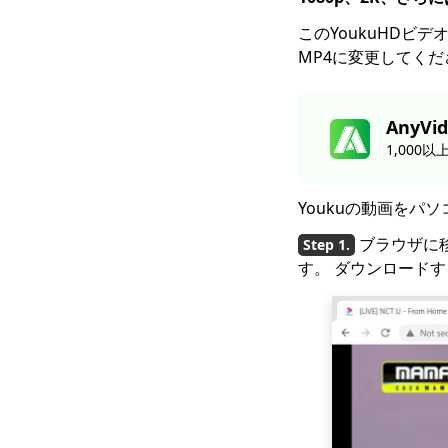
123Moviesダウンロー
このYoukuHDビデ
ダー| 123Moviesから
今すぐダウンロード
MP4に変更してくだ
最高の無料動画ダウン
ロードサイト[オールイ
AnyVid
ンクルーシブ2023]
1,000
GoMoviesからダウン
ロードする方法：効果
的な方法2023
Youkuの動画を
iFunnyをMP4にダウン
ブラウザに
ロード：あなたを助け
す。 ダウンロード
るための4つの便利なツ
ール
Myspaceビデオの2023
年最新のおすすめダウ
ンロード
あなたが知っておくべ
き4年のトップ2023ペ