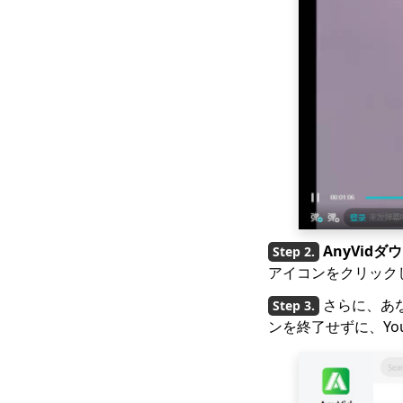
リスコープダウンロー
ダー
4年のトップ2023Vevo
ビデオダウンローダー
[推奨]
OK.ruからダウンロー
ドする7つの最良の方法
[2023最新アップデー
ト]
Coubビデオをダウンロ
ードする4つの方法
[100％作業]
AnyVid
アイコンをクリック
[4つの実用的な解決策]
Lyndaビデオをダウン
さらに、あ
ロードする方法は？
ンを終了せずに、Yo
ストリーミングビデオ
のダウンロード方法
[2023最新ガイド]