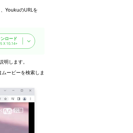
YoukuのURLを
ウンロード
S X 10.14+
を説明します。
はムービーを検索しま