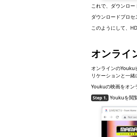
ロードする3つの方法
これで、ダウンロー
[ステップバイステップ
ガイド]
ダウンロードプロセ
Windows 10向けの最
このようにして、HD
高のビデオダウンロー
ダー（2023年に選択）
オンライン
2023年に知っておくべ
きWindows向けの最高
のビデオプレーヤー
オンラインのYouk
Running Man 1080p
リケーションと一緒
と英語字幕をダウンロ
ード[2023]
Youkuの映画をオ
オールビデオダウンロ
Youku
ーダー：任意のWebサ
イトからビデオをダウ
ンロード
ClipGrabレビューと代
替：ビデオを簡単にダ