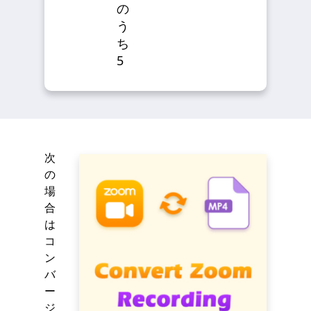
の
う
ち
5
次
の
場
合
は
コ
ン
バ
ー
ジ