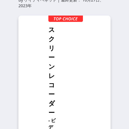
2023年
ス
ク
リ
ー
ン
レ
コ
ー
ダ
ー
- ビ
デ