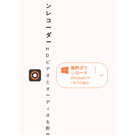
ン
レ
コ
ー
ダ
ー
H
D
ビ
無料ダウ
デ
ンロード
オ
Windows10
と
/ 8/7の場合
オ
ー
デ
ィ
オ
を
即
座