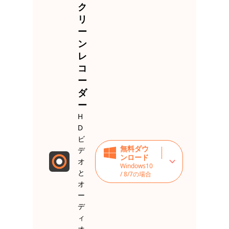
ク
リ
ー
ン
レ
コ
ー
ダ
ー
H
D
ビ
無料ダウ
デ
ンロード
オ
Windows10
と
/ 8/7の場合
オ
ー
デ
ィ
オ