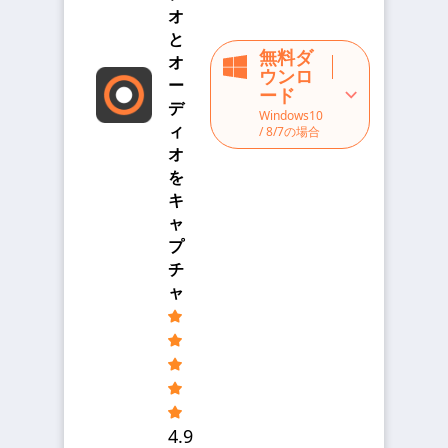
オ
と
無料ダ
オ
ウンロ
ー
ード
デ
Windows10
ィ
/ 8/7の場合
オ
を
キ
ャ
プ
チ
ャ
4.9