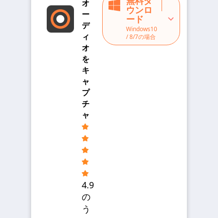
無料ダ
オ
ウンロ
ー
ード
デ
Windows10
ィ
/ 8/7の場合
オ
を
キ
ャ
プ
チ
ャ
4.9
の
う