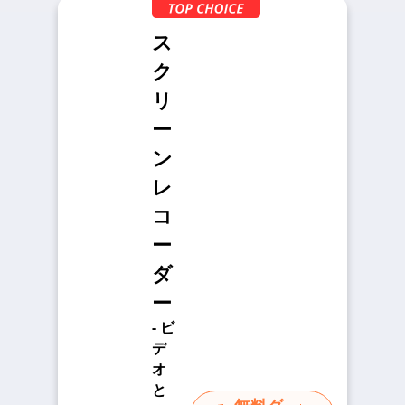
ス
ク
リ
ー
ン
レ
コ
ー
ダ
ー
- ビ
デ
オ
と