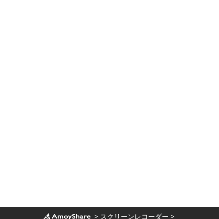
と使用方法
ASUSラップトップでスクリーンショットを
撮るための迅速な方法
VLC スクリーン キャプチャ: 画面録画は簡単
な作業です
PC でゲームプレイを録画する 4 つの便利な
方法
ビデオからGIFを作成する最良の方法
Windows 11 でレコードをスクリーニング
する方法 – 簡単で効果的な手順
主催者またはゲストとして Teams 会議を記
録する方法
>
スクリーンレコーダー
>