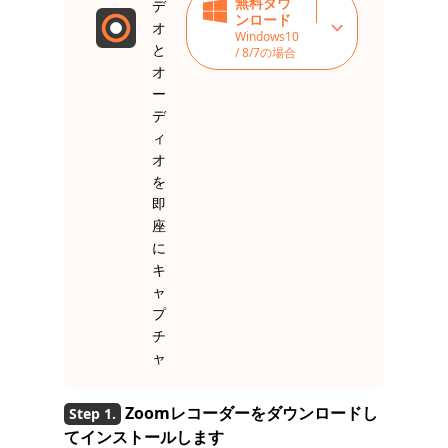
無料ダウ
デ
ンロード
オ
Windows10
と
/ 8/7の場合
オ
ー
デ
ィ
オ
を
即
座
に
キ
ャ
プ
チ
ャ
Zoomレコーダーをダウンロードし
てインストールします