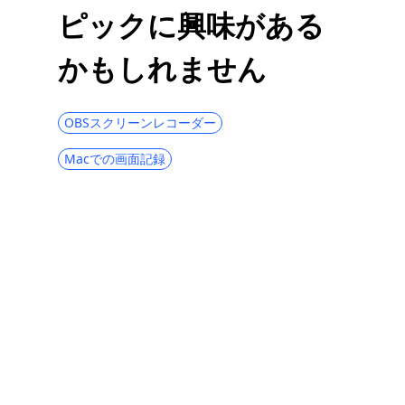
ピックに興味がある
実践することで教える: Audacity はどのよ
うにしてコンピュータオーディオを録音す
かもしれません
るのか
Netflix を録画する方法に関する簡単なガイ
ド [2023 年更新]
OBSスクリーンレコーダー
Windows で Shadowplay が記録されない
Macでの画面記録
問題を解決する効率的な方法
Discord オーディオを録音する最も現実的
な方法 [すべてのプラットフォーム]
Zoom録画をMP4に変換するにはどうすれば
よいですか? 【2023年ガイド】
[6つの実証済みの方法] NetflixをMP4に素早
く簡単に変換
HPラップトップ2022で無料でスクリーンシ
ョットを撮る方法?
AudacityのNoise Gate: インストール方法