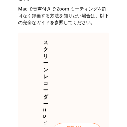
Mac で音声付きで Zoom ミーティングを許
可なく録画する方法を知りたい場合は、以下
の完全なガイドを参照してください。
ス
ク
リ
ー
ン
レ
コ
ー
ダ
ー
H
D
ビ