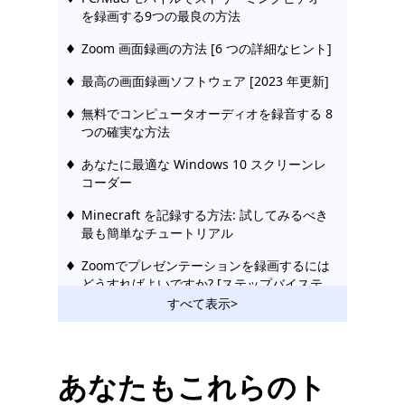
を録画する9つの最良の方法
Zoom 画面録画の方法 [6 つの詳細なヒント]
最高の画面録画ソフトウェア [2023 年更新]
無料でコンピュータオーディオを録音する 8
つの確実な方法
あなたに最適な Windows 10 スクリーンレ
コーダー
Minecraft を記録する方法: 試してみるべき
最も簡単なチュートリアル
Zoomでプレゼンテーションを録画するには
どうすればよいですか? [ステップバイステ
ップ]
すべて表示>
コンピューターでTwitchストリームを録画
する5つの簡単な方法
あなたもこれらのト
SwitchのゲームプレイをHDで簡単に録画す
る4つの最良の方法