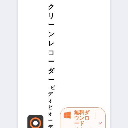
ク
リ
ー
ン
レ
コ
ー
ダ
ー
- ビ
デ
オ
と
無料ダ
オ
ウンロ
ー
ード
デ