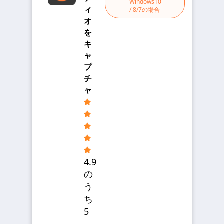
Windows10
ィ
/ 8/7の場合
オ
を
キ
ャ
プ
チ
ャ
4.9
の
う
ち
5