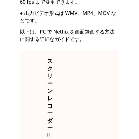
60 fps まで変更できます。
● 出力ビデオ形式は WMV、MP4、MOV な
どです。
以下は、PC で Netflix を画面録画する方法
に関する詳細なガイドです。
ス
ク
リ
ー
ン
レ
コ
ー
ダ
ー
H