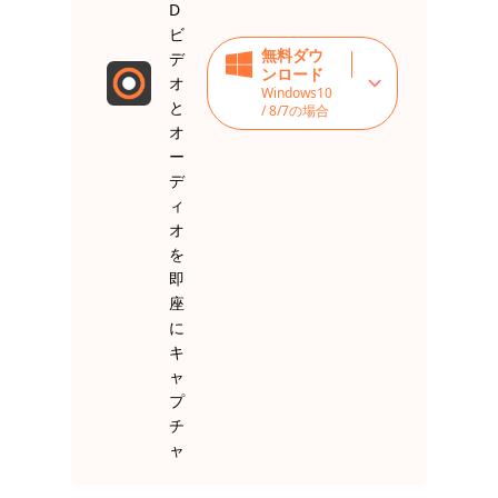
D
ビ
無料ダウ
デ
ンロード
オ
Windows10
と
/ 8/7の場合
オ
ー
デ
ィ
オ
を
即
座
に
キ
ャ
プ
チ
ャ