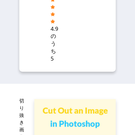
4.9
の
う
ち
5
切
り
抜
き
画