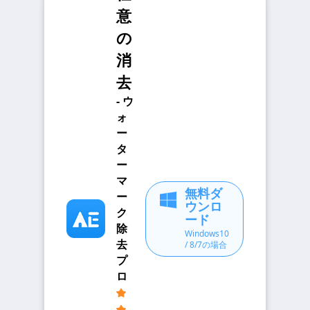
意
の
消
去
- ウ
ォ
ー
タ
ー
マ
無料ダ
ー
ウンロ
ク
ード
除
Windows10
去
/ 8/7の場合
プ
ロ